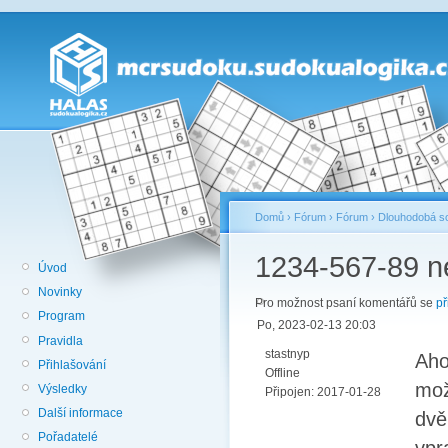
Domů
›
Fórum
›
Fórum
›
Dlouhodobá so
1234-567-89 n
Úvod
Novinky
Pro možnost psaní komentářů se
př
Program
Po, 2023-02-13 20:03
Pravidla
stastnyp
Aho
Přihlašování
Offline
mož
Výsledky
Připojen:
2017-01-28
Další informace
dvě
Pořadatelé