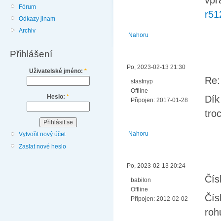
vpr
Fórum
r51
Odkazy jinam
Archiv
Nahoru
Přihlášení
Po, 2023-02-13 21:30
Uživatelské jméno:
*
Re:
stastnyp
Offline
Heslo:
*
Dík
Připojen:
2017-01-28
tro
Nahoru
Vytvořit nový účet
Zaslat nové heslo
Po, 2023-02-13 20:24
Čís
babilon
Offline
Čís
Připojen:
2012-02-02
roh