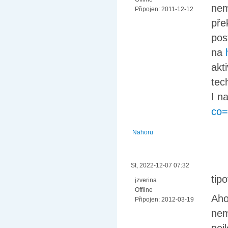
nem
Připojen:
2011-12-12
pře
pos
na
akt
tech
I n
co=
Nahoru
St, 2022-12-07 07:32
tip
jzverina
Offline
Aho
Připojen:
2012-03-19
nem