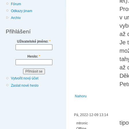
let)
Fórum
Pro
Odkazy jinam
v u
Archiv
vyb
Přihlášení
až 
Je 
Uživatelské jméno:
*
mož
Heslo:
*
tah
až 
Děk
Vytvořit nový účet
Pet
Zaslat nové heslo
Nahoru
Pá, 2022-12-09 13:14
tip
mtronic
Offline