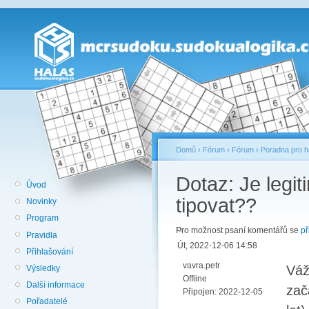
Domů
›
Fórum
›
Fórum
›
Poradna pro h
Dotaz: Je legit
Úvod
tipovat??
Novinky
Program
Pro možnost psaní komentářů se
př
Pravidla
Út, 2022-12-06 14:58
Přihlašování
vavra.petr
Váž
Výsledky
Offline
Další informace
zač
Připojen:
2022-12-05
Pořadatelé