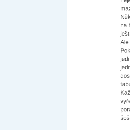
nej
maz
Něk
na 
ješ
Ale
Pok
jed
jed
dos
tab
Kaž
vyř
por
šoš