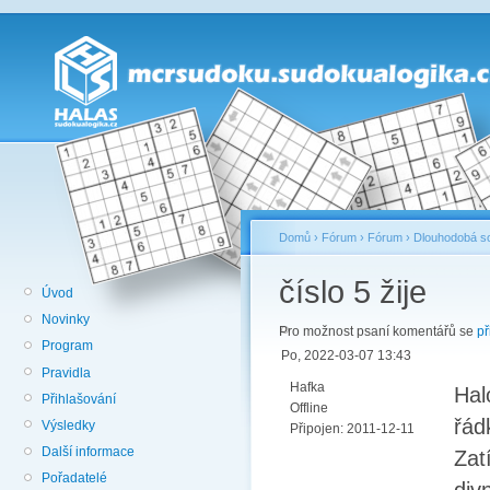
Domů
›
Fórum
›
Fórum
›
Dlouhodobá so
číslo 5 žije
Úvod
Novinky
Pro možnost psaní komentářů se
př
Program
Po, 2022-03-07 13:43
Pravidla
Hafka
Hal
Přihlašování
Offline
řád
Výsledky
Připojen:
2011-12-11
Další informace
Zat
Pořadatelé