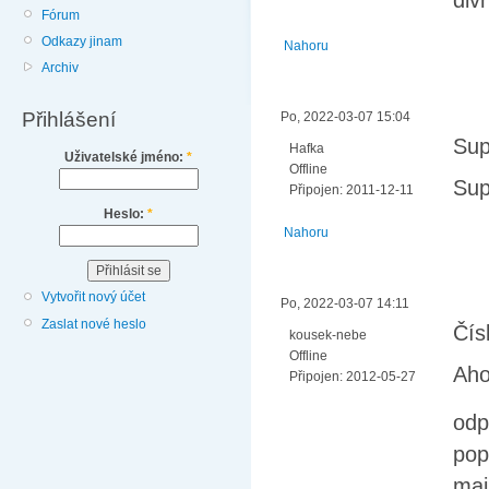
divn
Fórum
Odkazy jinam
Nahoru
Archiv
Přihlášení
Po, 2022-03-07 15:04
Sup
Hafka
Uživatelské jméno:
*
Offline
Sup
Připojen:
2011-12-11
Heslo:
*
Nahoru
Vytvořit nový účet
Po, 2022-03-07 14:11
Zaslat nové heslo
Čís
kousek-nebe
Offline
Aho
Připojen:
2012-05-27
odp
pop
maj