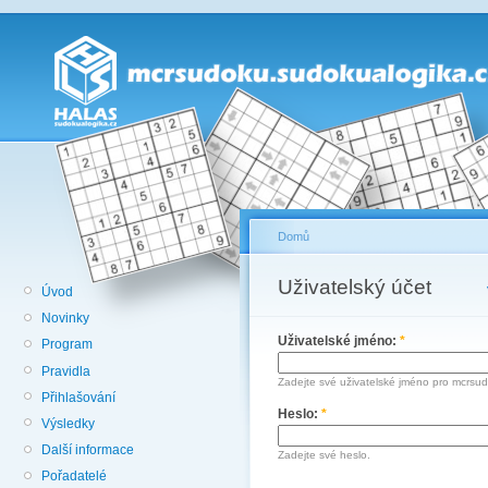
Domů
Uživatelský účet
Úvod
Novinky
Uživatelské jméno:
*
Program
Pravidla
Zadejte své uživatelské jméno pro mcrsu
Přihlašování
Heslo:
*
Výsledky
Další informace
Zadejte své heslo.
Pořadatelé