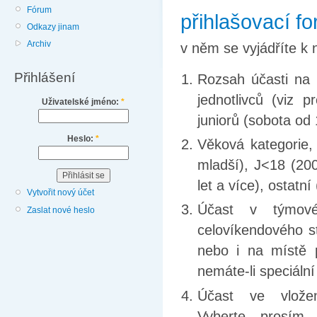
Fórum
přihlašovací fo
Odkazy jinam
Archiv
v něm se vyjádříte k 
Přihlášení
Rozsah účasti na 
jednotlivců (viz 
Uživatelské jméno:
*
juniorů (sobota od
Heslo:
*
Věková kategorie, 
mladší), J<18 (20
let a více), ostatn
Vytvořit nový účet
Účast v týmové
Zaslat nové heslo
celovíkendového s
nebo i na místě 
nemáte-li speciální
Účast ve vlože
V
yberte, prosím,