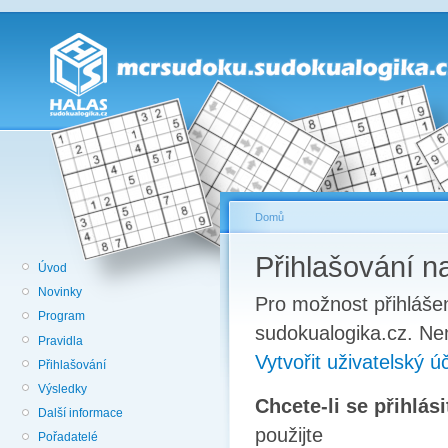
Domů
Přihlašování 
Úvod
Novinky
Pro možnost přihlášen
Program
sudokualogika.cz. Nem
Pravidla
Vytvořit uživatelský ú
Přihlašování
Výsledky
Chcete-li se přihlás
Další informace
použijte
Pořadatelé