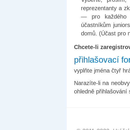
reprezentanty a zk
— pro každého v
účastníkům juniors
domů. (Účast pro n
Chcete-li zaregistro
přihlašovací f
vyplňte jména čtyř hr
Narazíte-li na neobvy
ohledně přihlašování 