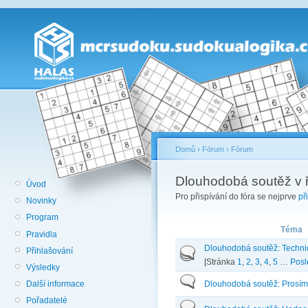
Domů
›
Fórum
›
Fórum
Dlouhodobá soutěž v ř
Úvod
Pro přispívání do fóra se nejprve
př
Novinky
Program
Téma
Pravidla
Dlouhodobá soutěž: Technic
Přihlašování
[Stránka
1
,
2
,
3
,
4
,
5
…
Posl
Výsledky
Dlouhodobá soutěž: Prosím
Další informace
Pořadatelé