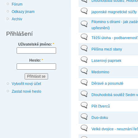
Dlouhodobá soutěž: Hodno
Fórum
Odkazy jinam
japonské magnetické súčty
Archiv
Filomino s dírami - jak zadá
upřesnění)
Přihlášení
Těžší úloha - podbarvenost
Uživatelské jméno:
*
Pěšina mezi stany
Heslo:
*
Laserový paprsek
Medomino
Děravé a posunuté
Vytvořit nový účet
Zaslat nové heslo
Dlouhodobá soutěž Sedm 
Pět čtverců
Duo-doku
Velké dvojice - neuznání ře