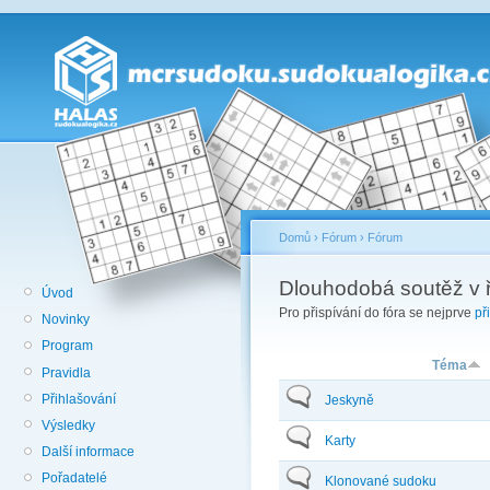
Domů
›
Fórum
›
Fórum
Dlouhodobá soutěž v ř
Úvod
Pro přispívání do fóra se nejprve
př
Novinky
Program
Téma
Pravidla
Přihlašování
Jeskyně
Výsledky
Karty
Další informace
Pořadatelé
Klonované sudoku