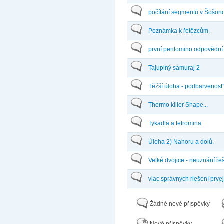
počítání segmentů v Šošono
Poznámka k řetězcům.
první pentomino odpovědní
Tajuplný samuraj 2
Těžší úloha - podbarvenost
Thermo killer Shape...
Tykadla a tetromina
Úloha 2) Nahoru a dolů.
Velké dvojice - neuznání ře
viac správnych riešení prve
Žádné nové příspěvky