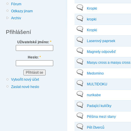
Fórum
Kropki
Odkazy jinam
Archiv
kropki
Kropki
Přihlášení
Laserový paprsek
Uživatelské jméno:
*
Magnety odpověď
Heslo:
*
Masyu cross a masyu cross
Medomino
Vytvořit nový účet
MULTIDOKU
Zaslat nové heslo
nurikabe
Padající kuličky
Pěšina mezi stany
Pět čtverců